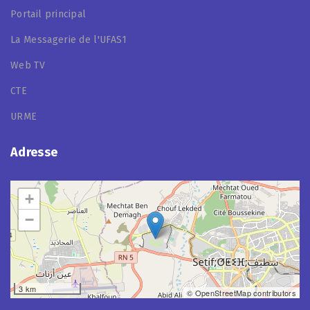
Portail principal
La Messagerie de l'UFAS1
Web TV
CTE
URME
Adresse
+
−
3 km
© OpenStreetMap contributors