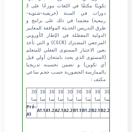
تكوينًا مكثفًا في اللغات موزعًا على 3
دورات في السنة (خريفية-شتوية-
ربيعية) معتمدا في ذلك على برامج و
طرق التدريس الحديثة الموافقة للمعايير
الدولية المفصّلة في الإطار الأوروبي
المرجعي المشترك (CECR) و التي تأخذ
بعين الاعتبار المستوى الفعلي للمتعلم
(المستوى الذي يحدد بامتحان أولي قبل
أي تكوين) و تضمن تحسينه تدريجيا
بالممارسة الحضورية حسب حجم ساعي
مكثف :
30
30
30
30
30
30
30
30
30
سا
سا
سا
سا
سا
سا
سا
سا
سا
Pré-
A1.1
A1.2
A2.1
A2.2
B1.1
B1.2
B2.1
B2.2
A1