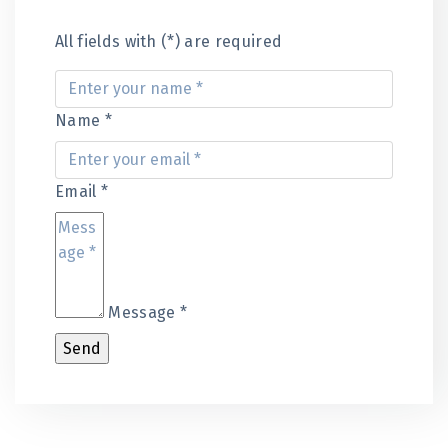
All fields with (
*
) are required
Name
*
Email
*
Message
*
Terms and conditions