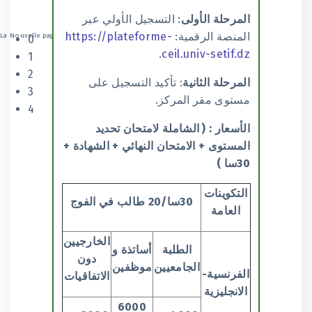
المرحلة الأولى
: التسجيل الأولي عبر
المنصة الرقمية:
https://plateforme-
La Nouvelle page Facebook
0
.
ceil.univ-setif.dz
1
2
المرحلة الثانية
: تأكيد التسجيل على
3
مستوى مقر المركز.
4
الأسعار : ( الشاملة لامتحان تحديد
المستوى + الامتحان النهائي + الشهادة +
30سا )
التكوينات
30سا/20 طالب في الفوج
العامة
الخارجيين
الطلبة
أساتذة و
دون
الجامعيين
موظفين
الفرنسية-
الاتفاقيات
الانجليزية
6000