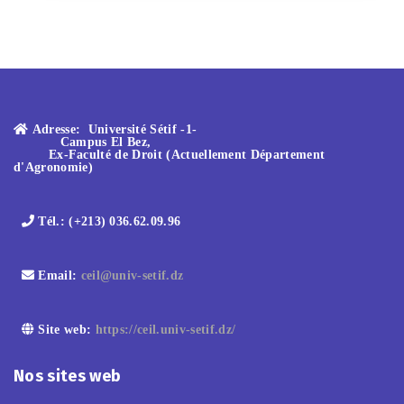
Adresse:
Université Sétif -1-
Campus El Bez,
Ex-Faculté de Droit (Actuellement Département
d'Agronomie)
Tél.:
(+213) 036.62.09.96
Email:
ceil@univ-setif.dz
Site web:
https://ceil.univ-setif.dz/
Nos sites web